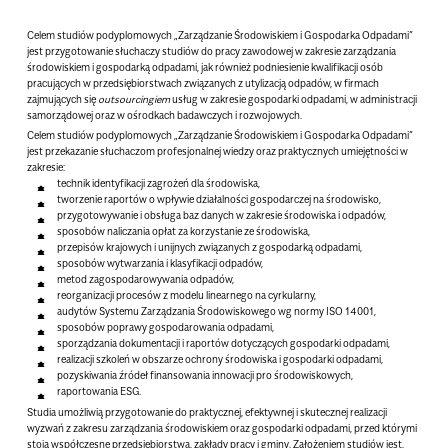
Celem studiów podyplomowych „Zarządzanie Środowiskiem i Gospodarka Odpadami”
jest przygotowanie słuchaczy studiów do pracy zawodowej w zakresie zarządzania
środowiskiem i gospodarką odpadami, jak również podniesienie kwalifikacji osób
pracujących w przedsiębiorstwach związanych z utylizacją odpadów, w firmach
zajmujących się
outsourcingiem
usług w zakresie gospodarki odpadami, w administracji
samorządowej oraz w ośrodkach badawczych i rozwojowych.
Celem studiów podyplomowych „Zarządzanie Środowiskiem i Gospodarka Odpadami”
jest przekazanie słuchaczom profesjonalnej wiedzy oraz praktycznych umiejętności w
zakresie:
technik identyfikacji zagrożeń dla środowiska,
tworzenie raportów o wpływie działalności gospodarczej na środowisko,
przygotowywanie i obsługa baz danych w zakresie środowiska i odpadów,
sposobów naliczania opłat za korzystanie ze środowiska,
przepisów krajowych i unijnych związanych z gospodarką odpadami,
sposobów wytwarzania i klasyfikacji odpadów,
metod zagospodarowywania odpadów,
reorganizacji procesów z modelu linearnego na cyrkularny,
audytów Systemu Zarządzania Środowiskowego wg normy ISO 14001,
sposobów poprawy gospodarowania odpadami,
sporządzania dokumentacji i raportów dotyczących gospodarki odpadami,
realizacji szkoleń w obszarze ochrony środowiska i gospodarki odpadami,
pozyskiwania źródeł finansowania innowacji pro środowiskowych,
raportowania ESG.
Studia umożliwią przygotowanie do praktycznej, efektywnej i skutecznej realizacji
wyzwań z zakresu zarządzania środowiskiem oraz gospodarki odpadami, przed którymi
stoją
współczesne przedsiębiorstwa
,
zakłady pracy
i
gminy
. Założeniem studiów jest,