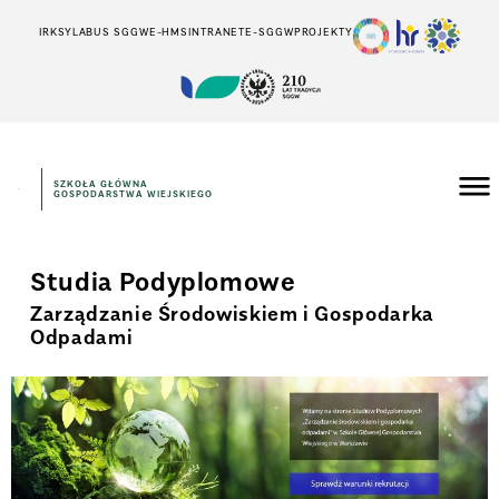
IRK
SYLABUS SGGW
E-HMS
INTRANET
E-SGGW
PROJEKTY
SZKOŁA GŁÓWNA
GOSPODARSTWA WIEJSKIEGO
Studia Podyplomowe
Zarządzanie Środowiskiem i Gospodarka
Odpadami