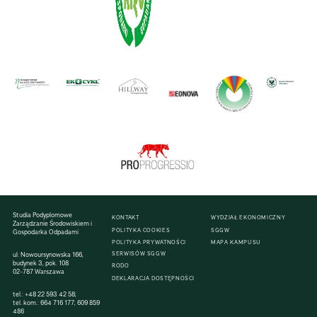
Studia Podyplomowe
KONTAKT
WYDZIAŁ EKONOMICZNY
Zarządzanie Środowiskiem i
POLITYKA COOKIES
SGGW
Gospodarka Odpadami
POLITYKA PRYWATNOŚCI
MAPA KAMPUSU
SERWISÓW SGGW
ul. Nowoursynowska 166,
budynek 3, pok. 108
RODO
02-787 Warszawa
DEKLARACJA DOSTĘPNOŚCI
tel.:
+48 22 593 42 58
;
tel. kom.:
664 716 177
;
609 859
486