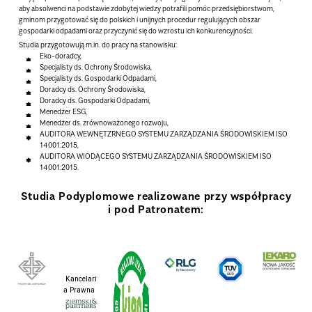
aby absolwenci na podstawie zdobytej wiedzy potrafili pomóc przedsiębiorstwom,
gminom przygotować się do polskich i unijnych procedur regulujących obszar
gospodarki odpadami oraz przyczynić się do wzrostu ich konkurencyjności.
Studia przygotowują m.in. do pracy na stanowisku:
Eko-doradcy,
Specjalisty
ds. Ochrony Środowiska,
Specjalisty
ds. Gospodarki Odpadami,
Doradcy ds. Ochrony Środowiska,
Doradcy ds. Gospodarki Odpadami,
Menedżer ESG,
Menedżer ds. zrównoważonego rozwoju,
AUDITORA WEWNĘTZRNEGO SYSTEMU ZARZĄDZANIA ŚRODOWISKIEM ISO
14001:2015,
AUDITORA WIODĄCEGO SYSTEMU ZARZĄDZANIA ŚRODOWISKIEM ISO
14001:2015.
Studia Podyplomowe realizowane przy współpracy
i pod Patronatem:
Kancelari
a Prawna